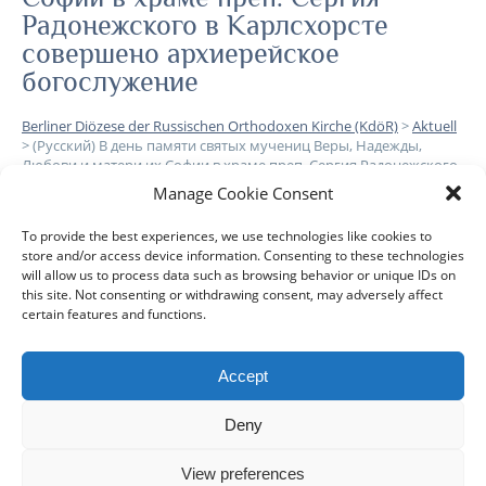
Радонежского в Карлсхорсте
совершено архиерейское
богослужение
Berliner Diözese der Russischen Orthodoxen Kirche (KdöR)
>
Aktuell
>
(Русский) В день памяти святых мучениц Веры, Надежды,
Любови и матери их Софии в храме преп. Сергия Радонежского
в Карлсхорсте совершено архиерейское богослужение
Manage Cookie Consent
To provide the best experiences, we use technologies like cookies to
Leider ist der Eintrag nur auf
Русский
verfügbar.
store and/or access device information. Consenting to these technologies
will allow us to process data such as browsing behavior or unique IDs on
this site. Not consenting or withdrawing consent, may adversely affect
certain features and functions.
Accept
DIÖZESE
GEMEINDEN
KLERUS
IMPRESSUM
Deny
DATENSCHUTZHINWEISE
KONTAKT
View preferences