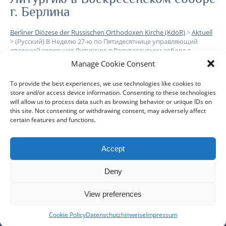
г. Берлина
Berliner Diözese der Russischen Orthodoxen Kirche (KdöR)
>
Aktuell
>
(Русский) В Неделю 27-ю по Пятидесятнице управляющий
епархией совершил Литургию в Воскресенском соборе г.
Берлина
Manage Cookie Consent
To provide the best experiences, we use technologies like cookies to
Leider ist der Eintrag nur auf
Русский
verfügbar.
store and/or access device information. Consenting to these technologies
will allow us to process data such as browsing behavior or unique IDs on
this site. Not consenting or withdrawing consent, may adversely affect
certain features and functions.
Accept
DIÖZESE
GEMEINDEN
KLERUS
IMPRESSUM
Deny
DATENSCHUTZHINWEISE
KONTAKT
View preferences
Copyright © 2017 Berlin-Deutsche Diözese - Alle Rechte
Cookie Policy
Datenschutzhinweise
Impressum
vorbehalten