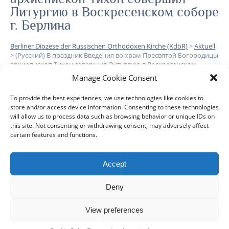
Литургию в Воскресенском соборе
г. Берлина
Berliner Diözese der Russischen Orthodoxen Kirche (KdöR)
>
Aktuell
>
(Русский) В праздник Введения во храм Пресвятой Богородицы
архиепископ Тихон совершил Литургию в Воскресенском
соборе г. Берлина
Manage Cookie Consent
To provide the best experiences, we use technologies like cookies to
Leider ist der Eintrag nur auf
Русский
verfügbar.
store and/or access device information. Consenting to these technologies
will allow us to process data such as browsing behavior or unique IDs on
this site. Not consenting or withdrawing consent, may adversely affect
certain features and functions.
Accept
DIÖZESE
GEMEINDEN
KLERUS
IMPRESSUM
Deny
DATENSCHUTZHINWEISE
KONTAKT
View preferences
Copyright © 2017 Berlin-Deutsche Diözese - Alle Rechte