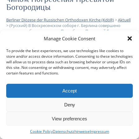
Богородицы
Berliner Diözese der Russischen Orthodoxen Kirche (KdöR)
>
Aktuell
>
(Русский) В Воскресенском соборе г. Берлина совершено
всенощное бдение с чином Погребения Пресвятой Богородицы
Manage Cookie Consent
Leider ist der Eintrag nur auf
Русский
verfügbar.
To provide the best experiences, we use technologies like cookies to
store and/or access device information. Consenting to these technologies
will allow us to process data such as browsing behavior or unique IDs on
this site. Not consenting or withdrawing consent, may adversely affect
certain features and functions.
Accept
DIÖZESE
GEMEINDEN
KLERUS
IMPRESSUM
Deny
DATENSCHUTZHINWEISE
KONTAKT
View preferences
Copyright © 2017 Berlin-Deutsche Diözese - Alle Rechte
vorbehalten
Cookie Policy
Datenschutzhinweise
Impressum