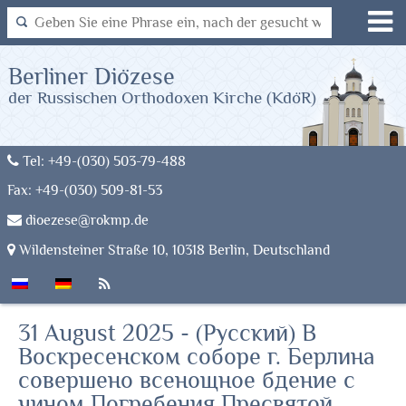
Berliner Diözese
der Russischen Orthodoxen Kirche (KdöR)
Tel: +49-(030) 503-79-488
Fax: +49-(030) 509-81-53
dioezese@rokmp.de
Wildensteiner Straße 10, 10318 Berlin, Deutschland
31 August 2025 - (Русский) В
Воскресенском соборе г. Берлина
совершено всенощное бдение с
чином Погребения Пресвятой