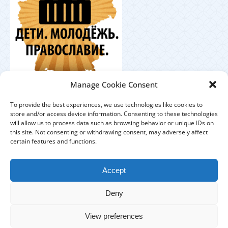
Координационный
Manage Cookie Consent
центр по работе с православной молодёжью в
Германии
To provide the best experiences, we use technologies like cookies to
store and/or access device information. Consenting to these technologies
will allow us to process data such as browsing behavior or unique IDs on
this site. Not consenting or withdrawing consent, may adversely affect
certain features and functions.
ЕПАРХИЯ
ПРИХОДЫ
ДУХОВЕНСТВО
Accept
IMPRESSUM
DATENSCHUTZHINWEISE
Deny
КОНТАКТЫ
View preferences
Copyright © 2017 Берлинско-Германская епархия - All Rights