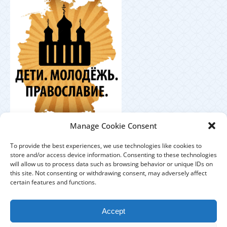
Координационный
Manage Cookie Consent
центр по работе с православной молодёжью в
Германии
To provide the best experiences, we use technologies like cookies to
store and/or access device information. Consenting to these technologies
will allow us to process data such as browsing behavior or unique IDs on
this site. Not consenting or withdrawing consent, may adversely affect
certain features and functions.
ЕПАРХИЯ
ПРИХОДЫ
ДУХОВЕНСТВО
Accept
IMPRESSUM
DATENSCHUTZHINWEISE