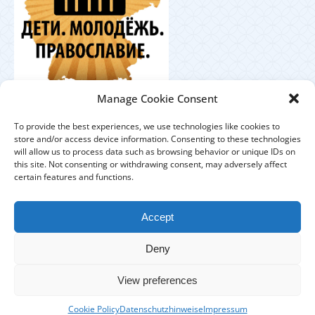
Координационный
Manage Cookie Consent
центр по работе с православной молодёжью в
Германии
To provide the best experiences, we use technologies like cookies to
store and/or access device information. Consenting to these technologies
will allow us to process data such as browsing behavior or unique IDs on
this site. Not consenting or withdrawing consent, may adversely affect
certain features and functions.
ЕПАРХИЯ
ПРИХОДЫ
ДУХОВЕНСТВО
Accept
IMPRESSUM
DATENSCHUTZHINWEISE
Deny
КОНТАКТЫ
View preferences
Copyright © 2017 Берлинско-Германская епархия - All Rights
Cookie Policy
Datenschutzhinweise
Impressum
Reserved