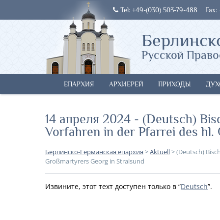
Tel: +49-(030) 503-79-488
Fax:
Берлинск
Русской Право
ЕПАРХИЯ
АРХИЕРЕЙ
ПРИХОДЫ
ДУХ
14 апреля 2024 - (Deutsch) Bis
Vorfahren in der Pfarrei des hl
Берлинско-Германская епархия
>
Aktuell
>
(Deutsch) Bisc
Großmartyrers Georg in Stralsund
Извините, этот техт доступен только в “
Deutsch
”.