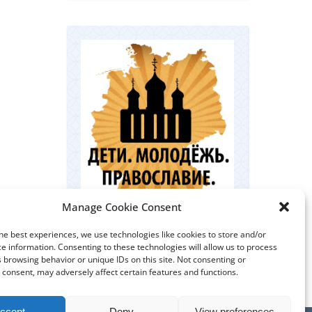
Manage Cookie Consent
Координационный центр по
he best experiences, we use technologies like cookies to store and/or
работе с православной
e information. Consenting to these technologies will allow us to process
молодёжью в Германии
 browsing behavior or unique IDs on this site. Not consenting or
consent, may adversely affect certain features and functions.
ccept
Deny
View preferences