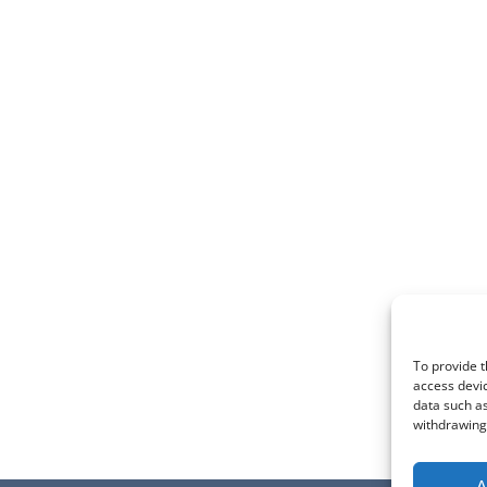
To provide t
access devic
data such as
withdrawing 
A