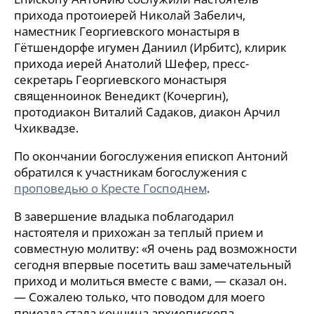
прихода протоиерей Николай Забелич,
наместник Георгиевского монастыря в
Гётшендорфе игумен Даниил (Ирбитс), клирик
прихода иерей Анатолий Шефер, пресс-
секретарь Георгиевского монастыря
священноинок Венедикт (Кочергин),
протодиакон Виталий Садаков, диакон Арчил
Чхиквадзе.
По окончании богослужения епископ Антоний
обратился к участникам богослужения с
проповедью о Кресте Господнем
.
В завершение владыка поблагодарил
настоятеля и прихожан за теплый прием и
совместную молитву: «Я очень рад возможности
сегодня впервые посетить ваш замечательный
приход и молиться вместе с вами, — сказал он.
— Сожалею только, что поводом для моего
приезда стала кончина архиепископа