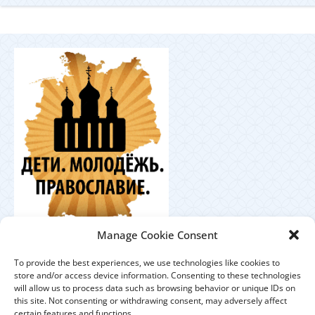
Координационный
Manage Cookie Consent
центр по работе с православной молодёжью в
Германии
To provide the best experiences, we use technologies like cookies to
store and/or access device information. Consenting to these technologies
will allow us to process data such as browsing behavior or unique IDs on
this site. Not consenting or withdrawing consent, may adversely affect
certain features and functions.