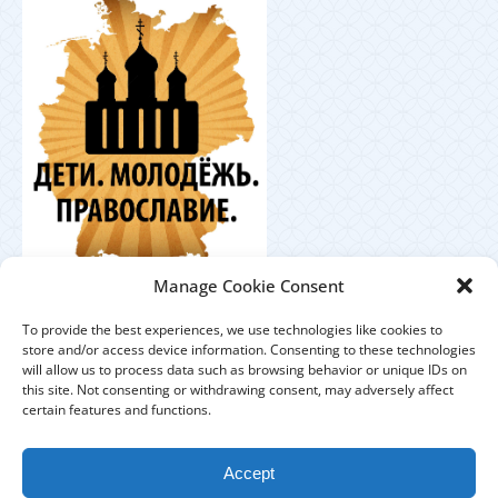
Координационный
Manage Cookie Consent
центр по работе с православной молодёжью в
Германии
To provide the best experiences, we use technologies like cookies to
store and/or access device information. Consenting to these technologies
will allow us to process data such as browsing behavior or unique IDs on
this site. Not consenting or withdrawing consent, may adversely affect
certain features and functions.
ЕПАРХИЯ
ПРИХОДЫ
ДУХОВЕНСТВО
Accept
IMPRESSUM
DATENSCHUTZHINWEISE