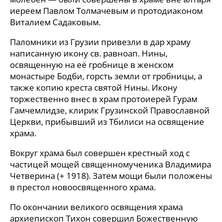
иереем Павлом Толмачевым и протодиаконом
Виталием Садаковым.
Паломники из Грузии привезли в дар храму
написанную икону св. равноап. Нины,
освященную на её гробнице в женском
монастыре Бодби, горсть земли от гробницы, а
также копию креста святой Нины. Икону
торжественно внес в храм протоиерей Гурам
Гамчемлидзе, клирик Грузинской Православной
Церкви, прибывший из Тбилиси на освящение
храма.
Вокруг храма был совершен крестный ход с
частицей мощей священномученика Владимира
Четверина (+ 1918). Затем мощи были положены
в престол новоосвященного храма.
По окончании великого освящения храма
архиепископ Тихон совершил Божественную