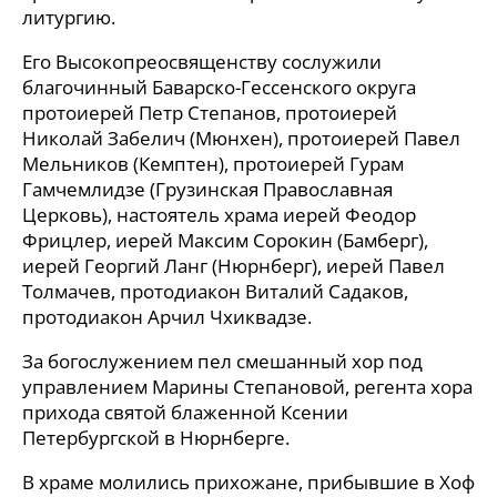
литургию.
Его Высокопреосвященству сослужили
благочинный Баварско-Гессенского округа
протоиерей Петр Степанов, протоиерей
Николай Забелич (Мюнхен), протоиерей Павел
Мельников (Кемптен), протоиерей Гурам
Гамчемлидзе (Грузинская Православная
Церковь), настоятель храма иерей Феодор
Фрицлер, иерей Максим Сорокин (Бамберг),
иерей Георгий Ланг (Нюрнберг), иерей Павел
Толмачев, протодиакон Виталий Садаков,
протодиакон Арчил Чхиквадзе.
За богослужением пел смешанный хор под
управлением Марины Степановой, регента хора
прихода святой блаженной Ксении
Петербургской в Нюрнберге.
В храме молились прихожане, прибывшие в Хоф