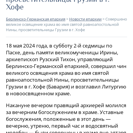
Хофе
Берлинско-Германская епархия
>
Новости епархии
>
Совершено
великое освящение храма во имя святой равноапостольной
Нины, просветительницы Грузии в г. Хофе
18 мая 2024 года, в субботу 2-й седмицы по
Пасхе, день памяти великомученицы Ирины,
архиепископ Рузский Тихон, управляющий
Берлинско-Германской епархией, совершил чин
великого освящения храма во имя святой
равноапостольной Нины, просветительницы
Грузии в г. Хофе (Бавария) и возглавил Литургию
в новоосвященном храме.
Накануне вечером правящий архиерей молился
за вечерним богослужением в храме. Уставные
богослужения, положенные в этот день —
вечерню, утреню, первый час и водосвятный
молебен — были совершены в храме вне алтаря