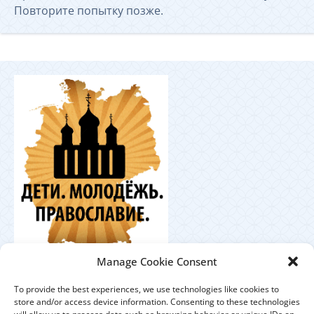
Повторите попытку позже.
Координационный
Manage Cookie Consent
центр по работе с православной молодёжью в
Германии
To provide the best experiences, we use technologies like cookies to
store and/or access device information. Consenting to these technologies