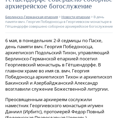
архиерейское богослужение
Берлинско-Германская епархия
>
Новости епархии
>
В день
памяти вмч. Георгия Победоносца в Георгиевском монастыре в
Гётшендорфе совершено соборное архиерейское богослужение
6 мая, в понедельник 2-й седмицы по Пасхе,
день памяти вмч. Георгия Победоносца,
архиепископ Подольский Тихон, управляющий
Берлинско-Германской епархией посетил
Георгиевский монастырь в Гётшендорфе. В
главном храме во имя св. вмч. Георгия
Победоносца архиепископ Тихон и архиепископ
Бакинский и Азербайджанский Александр
возглавили служение Божественной литургии.
Преосвященным архиереям сослужили
наместник Георгиевского монастыря игумен
Даниил (Ирбитс), протоиерей Федор Повный
(Белорусская Православная Церковь),