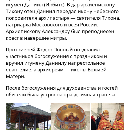
игумен Даниил (Ирбитс). В дар архиепископу
Тихону отец Даниил передал икону небесного
покровителя архипастыря — святителя Тихона,
патриарха Московского и всея России.
Архиепископу Александру был преподнесен
крест в навершие митры.
Протоиерей Федор Повный поздравил
участников богослужения с праздником и
вручил игумену Даниилу напрестольное
евангелие, а архиереям — иконы Божией
Матери.
После богослужения для духовенства и гостей
обители была устроена праздничная трапеза.