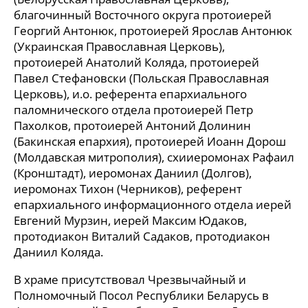
благочинный Восточного округа протоиерей
Георгий Антонюк, протоиерей Ярослав Антонюк
(Украинская Православная Церковь),
протоиерей Анатолий Коляда, протоиерей
Павел Стефановски (Польская Православная
Церковь), и.о. референта епархиального
паломнического отдела протоиерей Петр
Пахолков, протоиерей Антоний Долинин
(Бакинская епархия), протоиерей Иоанн Дорош
(Молдавская митрополия), схииеромонах Рафаил
(Кронштадт), иеромонах Даниил (Долгов),
иеромонах Тихон (Черников), референт
епархиального информационного отдела иерей
Евгений Мурзин, иерей Максим Юдаков,
протодиакон Виталий Садаков, протодиакон
Даниил Коляда.
В храме присутствовал Чрезвычайный и
Полномочный Посол Республики Беларусь в