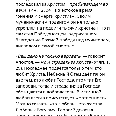
последовал за Христом,
«пребывающем во
веки»
(Ин. 12, 34), в жестокое время
гонения и смерти христиан. Своим
мученическим подвигом он не только
укреплял на подвиги тысячи христиан, но и
сам стал Победоносцем, одержавшем
благодатью Божией победу над мучителем,
диаволом и самой смертью.
«Вам дано не только веровать
, — говорит
Апостол, —
но и страдать за Христа»
(Флп. 1,
29). Последнее подаётся только тем, кто
любит Христа. Небесный Отец даёт такой
дар тем, кто любит Господа, кто чтит Его
заповеди, тогда и страдания за Господа
обращаются в добродетель. В истинной
любви всегда присутствует жертвенность.
Можно сказать, что любовь – это жертва.
Любовь к Богу вмч. Георгий доказал
принесением всего себя в жертву Богу, став