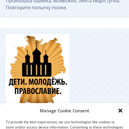
Произошла ошибка; возможно, лента недоступна.
Повторите попытку позже.
Координационный
Manage Cookie Consent
центр по работе с православной молодёжью в
Германии
To provide the best experiences, we use technologies like cookies to
store and/or access device information. Consenting to these technologies