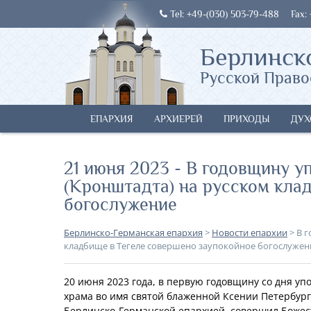
Tel: +49-(030) 503-79-488
Fax:
Берлинск
Русской Право
ЕПАРХИЯ
АРХИЕРЕЙ
ПРИХОДЫ
ДУХ
21 июня 2023 - В годовщину 
(Кронштадта) на русском кла
богослужение
Берлинско-Германская епархия
>
Новости епархии
>
В 
кладбище в Тегеле совершено заупокойное богослужен
20 июня 2023 года, в первую годовщину со дня у
храма во имя святой блаженной Ксении Петербургс
Берлинско-Германской епархией, совершил Божес