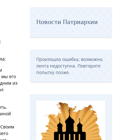
Новости Патриархии
х
ла:
Произошла ошибка; возможно,
лента недоступна. Повторите
м
попытку позже.
 мы его
одним из
ал
ть,
чиной
 Своим
оего
щие