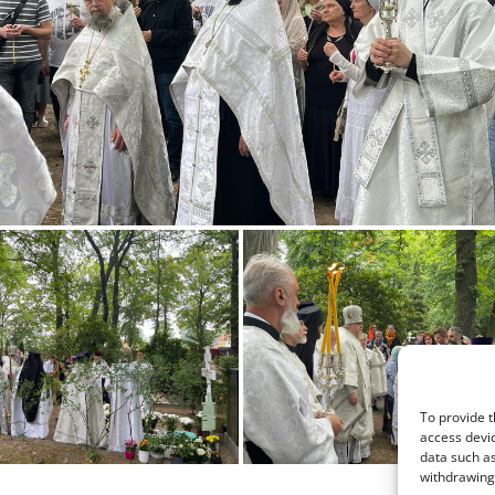
To provide t
access devic
data such as
withdrawing 