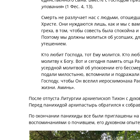
упования
» (1 Фес. 4, 13).
Смерть не разлучает нас с людьми, отошед
Христе. Они нуждаются лишь, как и мы с вам
греха, в том, чтобы совесть была спокойна и
Поэтому мы должны молиться об усопших, дл
утешением.
Кто любит Господа, тот Ему молится. Кто люб
молитву к Богу. Вот и сегодня память отца Р
усердной молитвой об упокоении его бессме
подали милостыню, вспомнили и подражали 
Господу, чтобы Он вселил иеросхимонаха Ра
жизни. Аминь».
После отпуста Литургии архиепископ Тихон с дух
Перед панихидой архипастырь обратился к собра
По окончании панихиды все были приглашены на
воспоминаниями о почившем, его духовном опыте