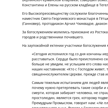
Константина и Елены на русском кладбище в Тегел
Его Высокопреосвященству сослужили благочинный
наместник Свято-Георгиевского монастыря в Гёт
(Ганновер), протодиакон Арчил Чхиквадзе, диакон
За богослужением молились прихожане из Ростока,
городов и родственники почившего.
На заупокойной ектении участники богослужения
«Сегодня исполнился год со дня кончины ие
расставаться. Сердце было преисполнено ск
больше не увидим, не услышим его слова на
наших наставников: «Кто с Господом живет, т
священнослужителем Церкви, прежде став и
Самым тяжелым испытанием для людей являет
почему нужно претерпевать такие скорби и 
смерти, которая забирает человека, не спраш
простолюдин, является грех, которому подв
Премудрым Промыслом, говорит нам: «
Не пл
единственного сына. Вместе с Господом приз