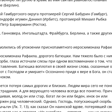
е (Берлин).
 Гамбургского округа протоиерей Сергий Бабурин (Гамбург),
шендорфе игумен Даниил (Ирбитс), протоиерей Михаил Рыбка
 Петр Барверманн (Росток).
 Ганновера, Ингольштадта, Фрайбурга, Берлина, а также други
 молились об упокоении приснопамятного иеросхимонаха Рафаи
росхимонаха Рафаила, дорогого батюшки. Нам тяжело было с ни
орби, глаза источали слезы при одном воспоминании о том, что
ставления. Батюшка воплотил в своей жизни слова, сказанные 
от с Господом и умирает» Осознанно придя к вере в Бога, он ст
ноком.
ся потеря самых дорогих и близких. Людям мира сего не поня
страдания. А для верующего человека всегда все понятно. При
ивая, молод он или стар, богат ли он или беден, инок он или
ержен род человеческий. Однако, Господь, попускающий скорбь
ачьте
» (Лк. 7, 13), как сказал Он наинской вдове, потерявшей св
ывает нас и апостол. «
Не скорбите
, — говорит, —
как не имею