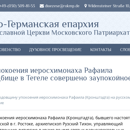
 +49-(030) 509-81-53
dioezese@rokmp.de
Wildensteiner Straße 10,
о-Германская епархия
славной Церкви Московского Патриархат
ОВЕНСТВО
ДУХОВНОЕ ПРОСВЕЩЕНИЕ
КОНТАКТЫ
СЛО
упокоения иеросхимонаха Рафаила
дбище в Тегеле совершено заупокойно
годовщину упокоения иеросхимонаха Рафаила (Кронштадта) на русско
ие
покоения иеросхимонаха Рафаила (Кронштадта), бывшего настоя
кой в г. Ростоке, архиепископ Рузский Тихон, управляющий
твенную литургию в храме во имя святых равноапостольных