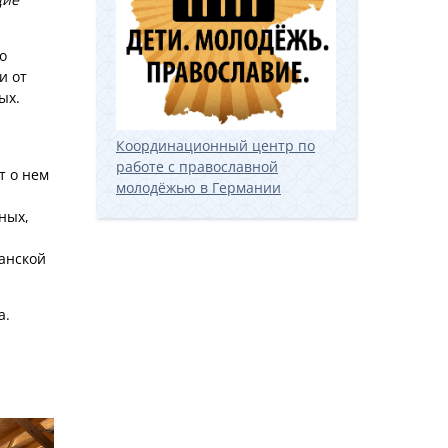
о
и от
ых.
Координационный центр по
работе с православной
т о нем
молодёжью в Германии
ных,
ианской
а.