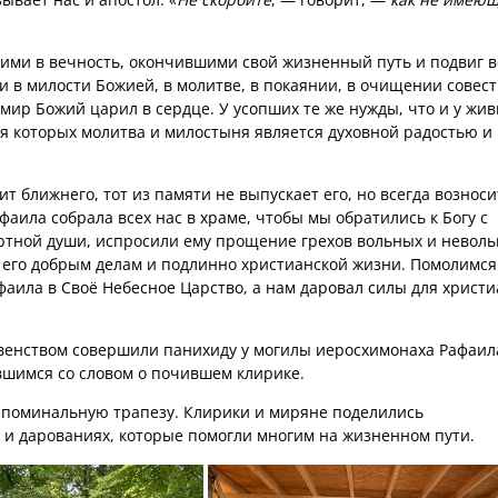
шими в вечность, окончившими свой жизненный путь и подвиг в
и в милости Божией, в молитве, в покаянии, в очищении совест
 мир Божий царил в сердце. У усопших те же нужды, что и у жив
я которых молитва и милостыня является духовной радостью и
ит ближнего, тот из памяти не выпускает его, но всегда возноси
афаила собрала всех нас в храме, чтобы мы обратились к Богу с
ртной души, испросили ему прощение грехов вольных и неволь
его добрым делам и подлинно христианской жизни. Помолимся
фаила в Своё Небесное Царство, а нам даровал силы для христ
овенством совершили панихиду у могилы иеросхимонаха Рафаил
вшимся со словом о почившем клирике.
 поминальную трапезу. Клирики и миряне поделились
 и дарованиях, которые помогли многим на жизненном пути.