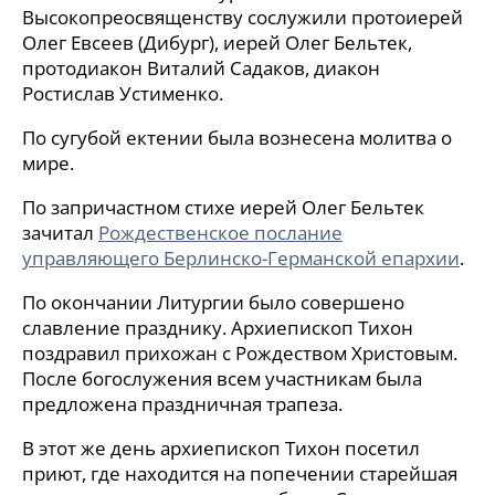
Высокопреосвященству сослужили протоиерей
Олег Евсеев (Дибург), иерей Олег Бельтек,
протодиакон Виталий Садаков, диакон
Ростислав Устименко.
По сугубой ектении была вознесена молитва о
мире.
По запричастном стихе иерей Олег Бельтек
зачитал
Рождественское послание
управляющего Берлинско-Германской епархии
.
По окончании Литургии было совершено
славление празднику. Архиепископ Тихон
поздравил прихожан с Рождеством Христовым.
После богослужения всем участникам была
предложена праздничная трапеза.
В этот же день архиепископ Тихон посетил
приют, где находится на попечении старейшая