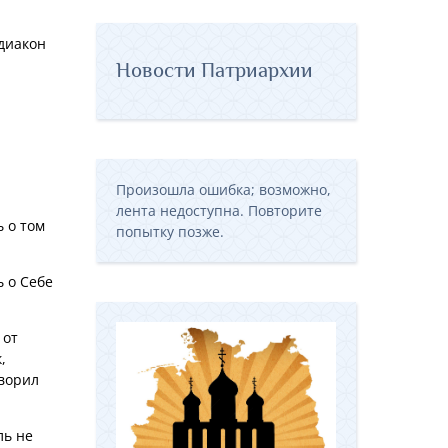
диакон
Новости Патриархии
а
Произошла ошибка; возможно,
лента недоступна. Повторите
ь о том
попытку позже.
ь о Себе
 от
,
оворил
ль не