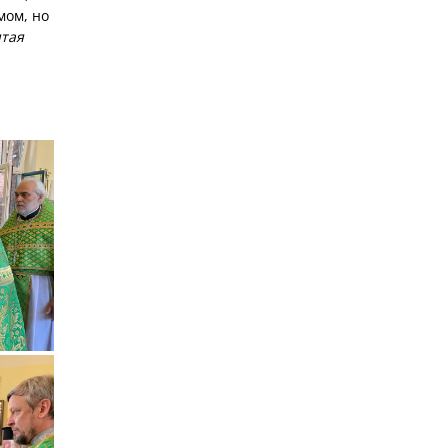
мом, но
тая