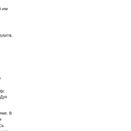
й им
олитв.
е
ду,
 Дух
име. В
я
сь