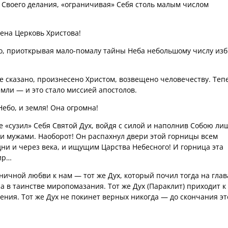
я Своего делания, «ограничивая» Себя столь малым числом
лена Церковь Христова!
о, приоткрывая мало-помалу тайны Неба небольшому числу из
уже сказано, произнесено Христом, возвещено человечеству. Теп
мли — и это стало миссией апостолов.
ебо, и земля! Она огромна!
не «сузил» Себя Святой Дух, войдя с силой и наполнив Собою ли
и мужами. Наоборот! Он распахнул двери этой горницы всем
ни и через века, и ищущим Царства Небесного! И горница эта
мир…
ничной любви к нам — тот же Дух, который почил тогда на глав
а в таинстве миропомазания. Тот же Дух (Параклит) приходит к
ения. Тот же Дух не покинет верных никогда — до скончания эт