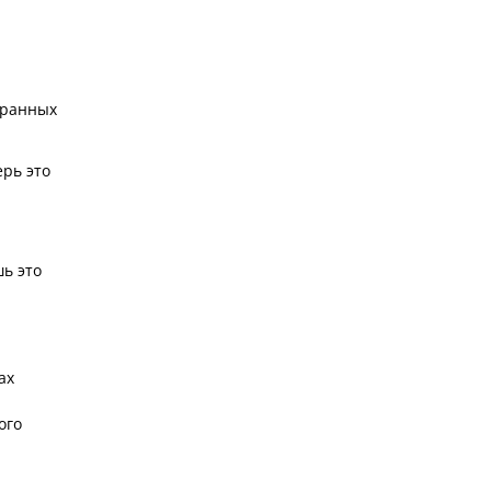
бранных
ерь это
шь это
ах
ого