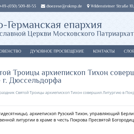
 +49-(030) 509-81-53
dioezese@rokmp.de
Wildensteiner Straße 10,
о-Германская епархия
славной Церкви Московского Патриархат
ОВЕНСТВО
ДУХОВНОЕ ПРОСВЕЩЕНИЕ
КОНТАКТЫ
СЛО
ятой Троицы архиепископ Тихон совер
 г. Дюссельдорфа
праздник Святой Троицы архиепископ Тихон совершил Литургию в Пок
ятидесятницы), архиепископ Рузский Тихон, управляющий Берли
венной литургии в храме в честь Покрова Пресвятой Богородиц