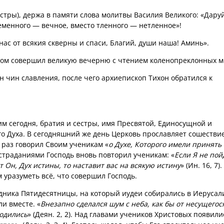
естры), держа в памяти слова молитвы Василия Великого: «Дару
ременного — вечное, вместо тленного — нетленное»!
нас от всякия скверны и спаси, Благий, души наша! Аминь».
вом совершил великую вечерню с чтением коленопреклонных м
 чин славления, после чего архиепископ Тихон обратился к
м сегодня, братия и сестры, имя Пресвятой, Единосущной и
о Духа. В сегодняшний же день Церковь прославляет сошестви
е раз говорил Своим ученикам «
о Духе, Которого имели принять
и страданиями Господь вновь повторил ученикам: «
Если Я не пой
 Он, Дух истины, то наставит вас на всякую истину
» (Ин. 16, 7).
уразуметь всё, что совершил Господь.
дника Пятидесятницы, на который иудеи собирались в Иерусал
и вместе. «
Внезапно сделался шум с неба, как бы от несущегос
ходились
» (Деян. 2, 2). Над главами учеников Христовых появили