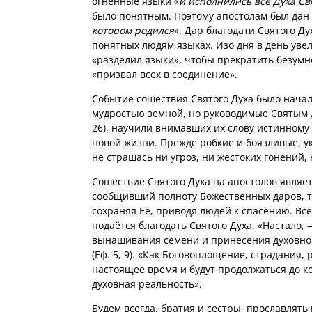
огненные языки «
и исполнились все Духа Св
было понятным. Поэтому апостолам был дан 
котором родился
». Дар благодати Святого Д
понятных людям языках. Изо дня в день уве
«разделил языки», чтобы прекратить безумн
«призвал всех в соединение».
Событие сошествия Святого Духа было нача
мудростью земной, но руководимые Святым 
26), научили внимавших их слову истинном
новой жизни. Прежде робкие и боязливые, 
не страшась ни угроз, ни жестоких гонений,
Сошествие Святого Духа на апостолов являе
сообщивший полноту Божественных даров, т
сохраняя Её, приводя людей к спасению. Всё
подаётся благодать Святого Духа. «Настало,
вынашивания семени и принесения духовног
(Еф. 5, 9). «Как Боговоплощение, страдания
настоящее время и будут продолжаться до к
духовная реальность».
Будем всегда, братия и сестры, прославлять