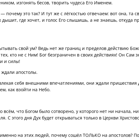
еником, изгонять бесов, творить чудеса Его Именем.
 почему это так? И тут же с лёгкостью отвечаем: вот она, та с
 дышит, где хочет, и голос Его слышишь, а не знаешь, откуда п
ытывать свой ум? Ведь нет же границ и пределов действию Бо
тех, кто не с Ним! Бог безграничен в своих действиях! Он Сам з
и и силы!
о ждали апостолы.
твлекая себя внешними впечатлениями, они ждали пришествия 
ем, как взойти на Небо.
во всём, что Богом было сотворено, у которого нет ни начала, ни
я. С этого дня Дух будет открываться только в Церкви Христов
.
 именно на этих людей, почему сошёл ТОЛЬКО на апостолов? П