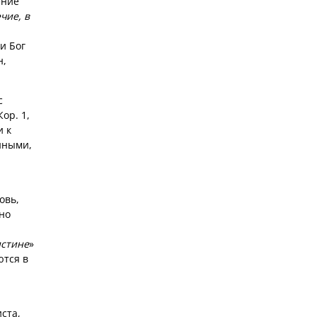
ение
чие, в
и Бог
н,
с
Кор. 1,
и к
нными,
овь,
ьно
истине
»
ются в
ста,