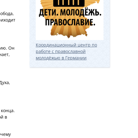
вобода,
риходит
Координационный центр по
жию. Он
работе с православной
нает,
молодёжью в Германии
Духа,
 конца.
ой в
очему