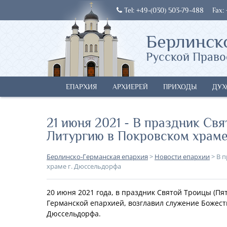
Tel: +49-(030) 503-79-488
Fax:
Берлинск
Русской Право
ЕПАРХИЯ
АРХИЕРЕЙ
ПРИХОДЫ
ДУХ
21 июня 2021 - В праздник Св
Литургию в Покровском храме
Берлинско-Германская епархия
>
Новости епархии
>
В 
храме г. Дюссельдорфа
20 июня 2021 года, в праздник Святой Троицы (П
Германской епархией, возглавил служение Божест
Дюссельдорфа.