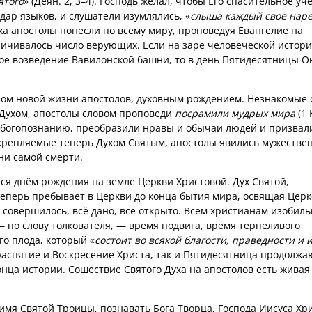
ятого
» (Деян. 2, 3–4). Господь желал, чтобы Его спасительное уч
дар языков, и слушатели изумлялись, «
слыша каждый своё наре
уха апостолы понесли по всему миру, проповедуя Евангелие на
личивалось число верующих. Если на заре человеческой истори
ое возведение Вавилонской башни, то в день Пятидесятницы О
лом новой жизни апостолов, духовным рождением. Незнакомые 
Духом, апостолы словом проповеди
посрамили мудрых мира
(1 
у богопознанию, преобразили нравы и обычаи людей и призвал
укрепляемые теперь Духом Святым, апостолы явились мужестве
 ни самой смерти.
тся днём рождения на земле Церкви Христовой. Дух Святой,
еперь пребывает в Церкви до конца бытия мира, освящая Церк
 совершилось, всё дано, всё открыто. Всем христианам изобил
 — по слову толкователя, — время подвига, время терпеливого
о плода, который «
состоит во всякой благости, праведности и 
, распятие и Воскресение Христа, так и Пятидесятница продолжа
онца истории. Сошествие Святого Духа на апостолов есть живая
 имя Святой Троицы, познавать Бога Творца, Господа Иисуса Хри