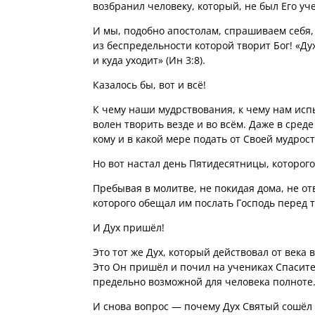
возбранил человеку, который, не был Его уч
И мы, подобно апостолам, спрашиваем себя, —
из беспредельности которой творит Бог! «Дух
и куда уходит» (Ин 3:8).
Казалось бы, вот и всё!
К чему наши мудрствования, к чему нам исп
волен творить везде и во всём. Даже в среде 
кому и в какой мере подать от Своей мудрост
Но вот настал день Пятидесятницы, которог
Пребывая в молитве, не покидая дома, не о
которого обещал им послать Господь перед т
И Дух пришёл!
Это тот же Дух, который действовал от века 
Это Он пришёл и почил на учениках Спасител
предельно возможной для человека полноте
И снова вопрос — почему Дух Святый сошёл