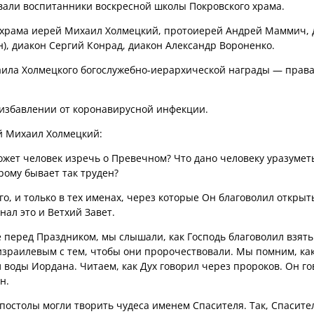
вали воспитанники воскресной школы Покровского храма.
 храма иерей Михаил Холмецкий, протоиерей Андрей Маммич, 
), диакон Сергий Конрад, диакон Александр Вороненко.
аила Холмецкого богослужебно-иерархической награды — прав
 избавлении от коронавирусной инфекции.
й Михаил Холмецкий:
может человек изречь о Превечном? Что дано человеку уразумет
орому бывает так труден?
го, и только в тех именах, через которые Он благоволил открыт
знал это и Ветхий Завет.
 перед Праздником, мы слышали, как Господь благоволил взять
 израилевым с тем, чтобы они пророчествовали. Мы помним, как
 воды Иордана. Читаем, как Дух говорил через пророков. Он г
н.
апостолы могли творить чудеса именем Спасителя. Так, Спасите