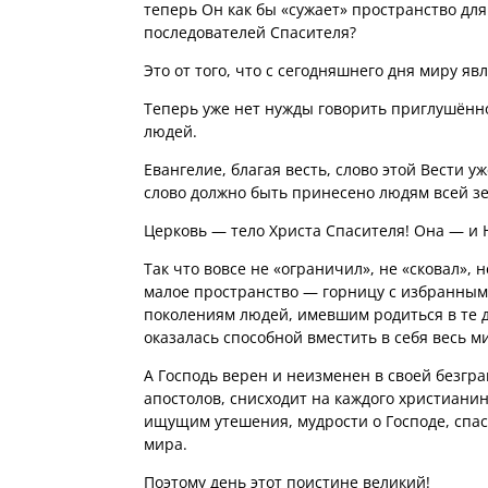
теперь Он как бы «сужает» пространство дл
последователей Спасителя?
Это от того, что с сегодняшнего дня миру яв
Теперь уже нет нужды говорить приглушённ
людей.
Евангелие, благая весть, слово этой Вести 
слово должно быть принесено людям всей зе
Церковь — тело Христа Спасителя! Она — и Н
Так что вовсе не «ограничил», не «сковал», 
малое пространство — горницу с избранным
поколениям людей, имевшим родиться в те д
оказалась способной вместить в себя весь 
А Господь верен и неизменен в своей безгра
апостолов, снисходит на каждого христианин
ищущим утешения, мудрости о Господе, спас
мира.
Поэтому день этот поистине великий!