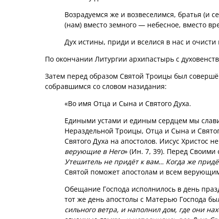
Возрадуемся же и возвеселимся, братья (и с
(нам) вместо земного — небесное, вместо в
Дух истины, приди и вселися в нас и очисти 
По окончании Литургии архипастырь с духовенст
Затем перед образом Святой Троицы был совершён
собравшимся со словом назидания:
«Во имя Отца и Сына и Святого Духа.
Едиными устами и единым сердцем мы слави
Нераздельной Троицы, Отца и Сына и Святог
Святого Духа на апостолов. Иисус Христос н
верующие в Него
» (Ин. 7, 39). Перед Своим
Утешитель не придёт к вам… Когда же придёт
Святой поможет апостолам и всем верующим 
Обещание Господа исполнилось в день праз
тот же день апостолы с Матерью Господа был
сильного ветра, и наполнил дом, где они на