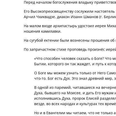
Перед началом богослужения владыку приветство
Его Высокопреосвященству сослужили настоятель
Арчил Чхиквадзе, диакон Иоанн Шманов (г. Берлин
На малом входе архипастырь удостоил иерея Мих
ношения камилавки.
На сугубой ектении были вознесены прошения об
По запричастном стихе проповедь произнёс иере
«Что способен человек сказать о Боге? Что 
Бытии, которого он так жаждет, и путь к кот
О Боге мы можем узнать только от Него Само
что-то. Бог есть Дух. Это знал древний мир, 
В одной из паремий, читавшиеся на вечерне
Духа, бывшего на Моисее, и дать Его мужам
исполнившись Духа, пророк Елисей разделял
везде, во всех народах и культурах тех времё
Но и в Евангелии мы читаем, что не только 