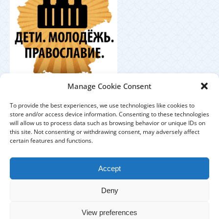
Координационный
Manage Cookie Consent
центр по работе с православной молодёжью в
Германии
To provide the best experiences, we use technologies like cookies to
store and/or access device information. Consenting to these technologies
will allow us to process data such as browsing behavior or unique IDs on
this site. Not consenting or withdrawing consent, may adversely affect
certain features and functions.
ЕПАРХИЯ
ПРИХОДЫ
ДУХОВЕНСТВО
Accept
IMPRESSUM
DATENSCHUTZHINWEISE
Deny
КОНТАКТЫ
View preferences