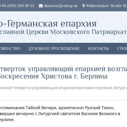
 +49-(030) 509-81-53
dioezese@rokmp.de
Wildensteiner Straße 10,
о-Германская епархия
славной Церкви Московского Патриархат
ОВЕНСТВО
ДУХОВНОЕ ПРОСВЕЩЕНИЕ
КОНТАКТЫ
СЛО
Четверток управляющий епархией возгл
оскресения Христова г. Берлина
еликий Четверток управляющий епархией возглавил служение Литурги
Воспоминания Тайной Вечери, архиепископ Рузский Тихон,
ершил вечерню с Литургией святителя Василия Великого в
ерлине.