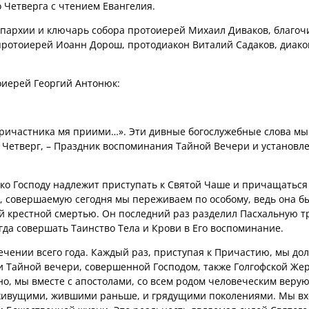
 Четверга с чтением Евангелия.
епархии и ключарь собора протоиерей Михаил Диваков, благо
протоиерей Иоанн Дорош, протодиакон Виталий Садаков, диак
оиерей Георгий Антонюк:
причастника мя приими…». Эти дивные богослужебные слова мы
 Четверг, – Праздник воспоминания Тайной Вечери и установл
 ко Господу надлежит приступать к Святой Чаше и причащаться
, совершаемую сегодня мы переживаем по особому, ведь она б
й крестной смертью. Он последний раз разделил Пасхальную тр
гда совершать Таинство Тела и Крови в Его воспоминание.
ечении всего года. Каждый раз, приступая к Причастию, мы до
и Тайной вечери, совершенной Господом, также Голгофской Же
тно, мы вместе с апостолами, со всем родом человеческим вер
 живущими, жившими раньше, и грядущими поколениями. Мы вх