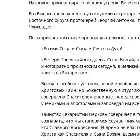
Накануне архипастырь совершил утреню Великого
Его Высокопреосвященству сослужили секретарь 
Восточного округа протоиерей Георгий Антонюк, 
Чхиквадзе.
По запричастном стихе проповедь произнес прот
«Во имя Отца и Сына и Святого Духа!
«Вечери Твоея тайныя днесь, Сыне Божий, 
многократно произносим сегодня, в Великий
таинства Евхаристии.
Всегда с особым чувством, верой и любовью
Христовых Таин, но Божественную Литургию
совершена Спасителем впервые, перед свое
учениками и апостолами и заповедал им все
Таинство Евхаристии Церковь совершает в т
сознавать, что мы становимся соучастникам
Его Славного Воскресения. И время не влас
Христа как Спасителя и Сына Божия, всеми