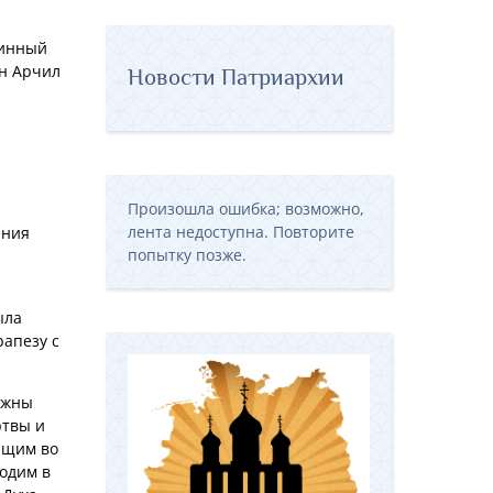
чинный
он Арчил
Новости Патриархии
Произошла ошибка; возможно,
лента недоступна. Повторите
ения
попытку позже.
ыла
апезу с
лжны
ртвы и
ующим во
одим в