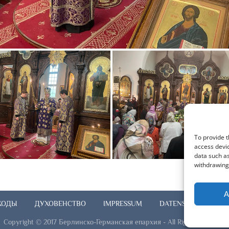
To provide t
access devic
data such as
withdrawing 
A
ХОДЫ
ДУХОВЕНСТВО
IMPRESSUM
DATENSCHUTZHINWE
Copyright © 2017 Берлинско-Германская епархия - All Rights Reserved