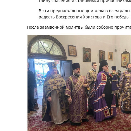
тайну спасения и становимся причастниками
В эти предпасхальные дни желаю всем дальн
радость Воскресения Христова и Его победы 
После заамвонной молитвы были соборно прочит