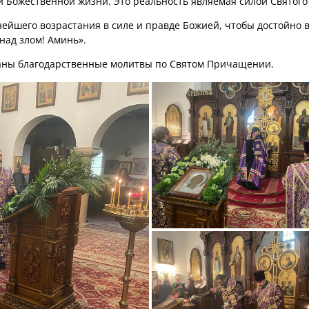
 Божественной жизни. Это реальность являемая силой Святого 
ейшего возрастания в силе и правде Божией, чтобы достойно 
над злом! Аминь».
аны благодарственные молитвы по Святом Причащении.