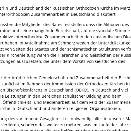
Berlin und Deutschland der Russischen Orthodoxen Kirche im März
 interorthodoxen Zusammenarbeit in Deutschland diskutiert.
ssten die Mitglieder des Rates feststellen, dass die Aktionen des
raine und seine mangelnde Bereitschaft, auf die synodale Stimme 
truktive interorthodoxe Zusammenarbeit in den ausländischen Diö
ert haben. In Anteilnahme am Schmerz wegen der Unterdrückunge
zt von Seiten des Staates und der schismatischen Strukturen verfol
r Kirchenleitung waren die Hierarchen und Geistlichen der Russ
zungen auszusetzen, die unter dem Vorsitz von Geistlichen des
 dank der brüderlichen Gemeinschaft und Zusammenarbeit der Bisch
d, zunächst im Rahmen der Kommission der Orthodoxen Kirchen in
n Bischofskonferenz in Deutschland (OBKD), in Deutschland viel
ie Leistungen in den Bereichen schulischer Bildung und beim
d-, Öffentlichkeits- und Medienarbeit, auf dem Feld der Zusammena
Kirche in Deutschland und anderen religiösen Organisationen.
ung des vorstehend Gesagten ist es notwendig, alles in unserer M
u verlieren, sondern das weiter zu mehren, was im Laufe der Jahrz
Möglichkeiten nutzen, die uns helfen würden, unsere fruchtbare