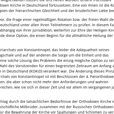
en Kirche in Deutschland fortzusetzen. Eine von ihnen ist die R
ipien der hierarchischen Gleichheit und der brüderlichen Liebe be
 vor, die Frage einer regelmäßigen Rotation bzw. der freien Wahl de
eutschland unter allen ihren Teilnehmern zu prüfen. In diesem Fa
hängig von ihrer Jurisdiktion, weiterhin zur Ehre der Heiligen Ki
ade diese Option, die einen Beginn für die allmähliche Heilung de
triarchats von Konstantinopel, das leider die Adäquatheit seines
aagschale und auf der anderen die Sorge um die Einheit und das
ine solche Lösung des Problems die einzig mögliche Option zu sei
 Wahl des Vorsitzenden für einen begrenzten Zeitraum am Anfang 
in Deutschland (KOKiD) verankert war. Die Änderung dieses Prinz
rchats von Konstantinopel ist mit Beschlüssen der 4. Panorthodox
den, die aber schon nicht mehr den Anforderungen und wahren
echen, wie sie sich in dieser Zeit und vor allem im vergangenen J
hlag durch die tatsächlichen Bedürfnisse der Orthodoxen Kirche i
e bischöfliche Mitbrüder, zusammen mit der Russischen Orthodoxen
, für die Bewahrung der Kirche vor Spaltungen und Schismen zu ver