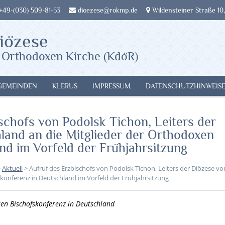
 +49-(030) 509-81-53
dioezese@rokmp.de
Wildensteiner Straße 10,
iözese
 Orthodoxen Kirche (KdöR)
GEMEINDEN
KLERUS
IMPRESSUM
DATENSCHUTZHINWEIS
schofs von Podolsk Tichon, Leiters der
land an die Mitglieder der Orthodoxen
nd im Vorfeld der Frühjahrsitzung
>
Aktuell
>
Aufruf des Erzbischofs von Podolsk Tichon, Leiters der Diözese vo
konferenz in Deutschland im Vorfeld der Frühjahrsitzung
xen Bischofskonferenz in Deutschland