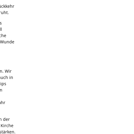
ückkehr
ruht.
s
ll
rche
r Wunde
n. Wir
auch in
ips
en
ahr
n der
 Kirche
stärken.