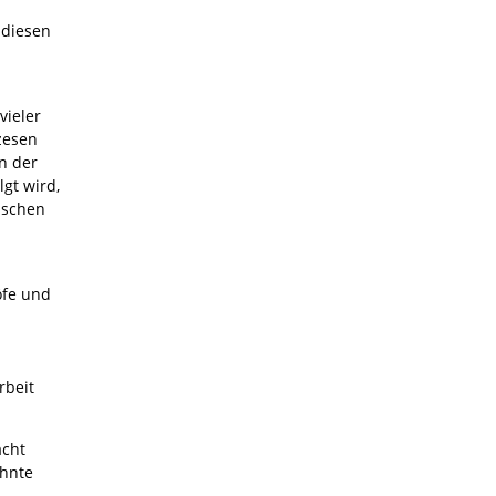
 diesen
vieler
zesen
n der
gt wird,
ischen
öfe und
rbeit
acht
ehnte