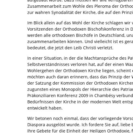
Zusammenarbeit zum Wohle des Pleroma der Orthodox
zur wahren Synodalität der Kirche, die auf den Prinz
Im Blick allein auf das Wohl der Kirche schlagen wir
Vorsitzenden der Orthodoxen Bischofskonferenz in D
werden alle orthodoxen Bischöfe in Deutschland, unab
zusammenarbeiten können. Und vielleicht ist es ger
bedeutet, die jetzt den Leib Christi verletzt.
In einer Situation, in der die Machtansprüche des Pa
Selbstverständnisses verloren hat, auf der einen W
Wohlergehen der Orthodoxen Kirche liegen, scheint e
möchten auch daran erinnern, dass das Prinzip der
der Satzung der Kommission der Orthodoxen Kirchen 
zugunsten eines Monopols der Hierarchie des Patria
Präkonziliaren Konferenz 2009 in Chambésy verbun
Bedürfnissen der Kirche in der modernen Welt entspr
entwickelt haben.
Wir betonen noch einmal, dass der vorliegende Vorsc
Diaspora ausgelöst wurde. Ich fordere Sie auf, lieb
Ihre Gebete für die Einheit der Heiligen Orthodoxie