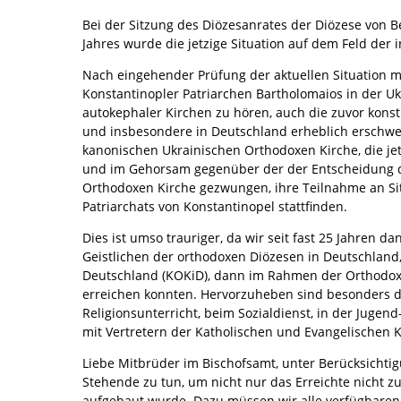
Bei der Sitzung des Diözesanrates der Diözese von 
Jahres wurde die jetzige Situation auf dem Feld der
Nach eingehender Prüfung der aktuellen Situation mu
Konstantinopler Patriarchen Bartholomaios in der Uk
autokephaler Kirchen zu hören, auch die zuvor kons
und insbesondere in Deutschland erheblich erschw
kanonischen Ukrainischen Orthodoxen Kirche, die jet
und im Gehorsam gegenüber der der Entscheidung de
Orthodoxen Kirche gezwungen, ihre Teilnahme an Sit
Patriarchats von Konstantinopel stattfinden.
Dies ist umso trauriger, da wir seit fast 25 Jahren
Geistlichen der orthodoxen Diözesen in Deutschlan
Deutschland (KOKiD), dann im Rahmen der Orthodoxe
erreichen konnten. Hervorzuheben sind besonders d
Religionsunterricht, beim Sozialdienst, in der Jugen
mit Vertretern der Katholischen und Evangelischen 
Liebe Mitbrüder im Bischofsamt, unter Berücksichtig
Stehende zu tun, um nicht nur das Erreichte nicht z
aufgebaut wurde. Dazu müssen wir alle verfügbaren 